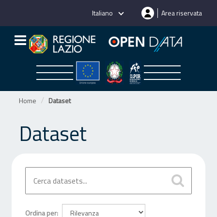
Salta
Italiano
Area riservata
al
contenuto
Home
Dataset
Dataset
Ordina per