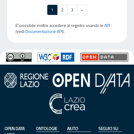
1
2
3
»
E' possibile inoltre accedere al registro usando le
API
(vedi
Documentazione API
).
OPEN DATA
ONTOLOGIE
AIUTO
SEGUICI SU