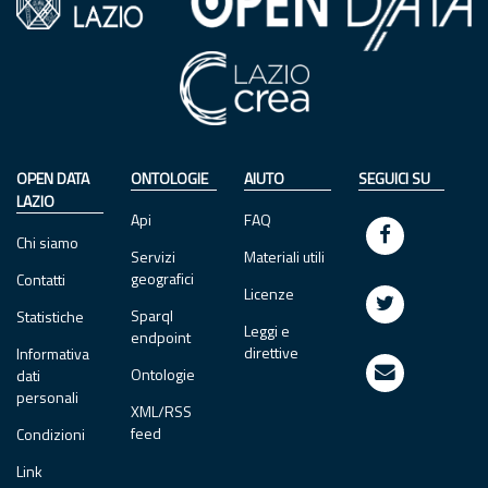
OPEN DATA
ONTOLOGIE
AIUTO
SEGUICI SU
LAZIO
Api
FAQ
Chi siamo
Servizi
Materiali utili
geografici
Contatti
Licenze
Sparql
Statistiche
Leggi e
endpoint
direttive
Informativa
Ontologie
dati
personali
XML/RSS
feed
Condizioni
Link