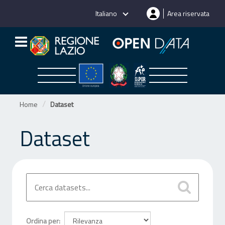
Salta
Italiano
Area riservata
al
contenuto
Home
Dataset
Dataset
Ordina per