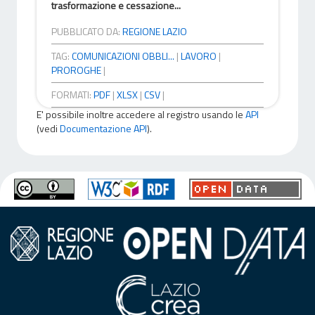
trasformazione e cessazione...
PUBBLICATO DA:
REGIONE LAZIO
TAG:
COMUNICAZIONI OBBLI...
|
LAVORO
|
PROROGHE
|
FORMATI:
PDF
|
XLSX
|
CSV
|
E' possibile inoltre accedere al registro usando le
API
(vedi
Documentazione API
).