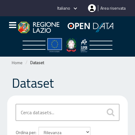
Salta
Italiano
Area riservata
al
contenuto
Home
Dataset
Dataset
Ordina per