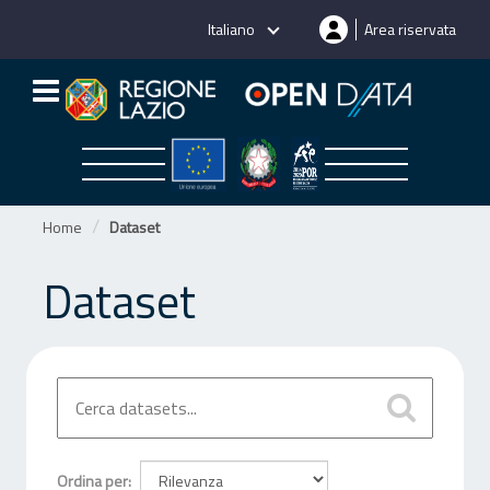
Salta
Italiano
Area riservata
al
contenuto
Home
Dataset
Dataset
Ordina per