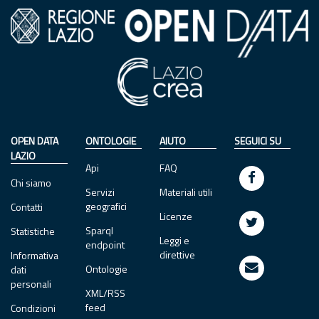
OPEN DATA
ONTOLOGIE
AIUTO
SEGUICI SU
LAZIO
Api
FAQ
Chi siamo
Servizi
Materiali utili
geografici
Contatti
Licenze
Sparql
Statistiche
Leggi e
endpoint
direttive
Informativa
Ontologie
dati
personali
XML/RSS
feed
Condizioni