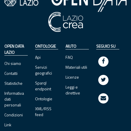
OPEN DATA
ONTOLOGIE
AIUTO
SEGUICI SU
LAZIO
Api
FAQ
Chi siamo
Servizi
Materiali utili
geografici
Contatti
Licenze
Sparql
Statistiche
Leggi e
endpoint
direttive
Informativa
Ontologie
dati
personali
XML/RSS
feed
Condizioni
Link