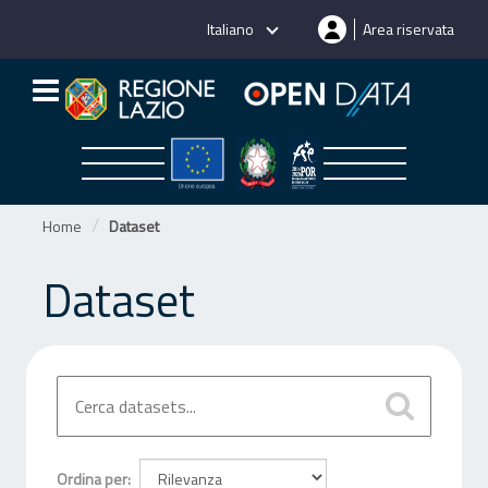
Salta
Italiano
Area riservata
al
contenuto
Home
Dataset
Dataset
Ordina per