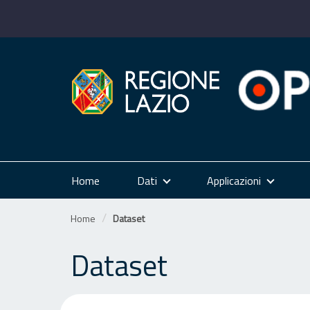
Salta
al
contenuto
Home
Dati
Applicazioni
Home
Dataset
Dataset