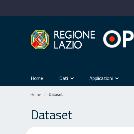
Salta
al
contenuto
Home
Dati
Applicazioni
Home
Dataset
Dataset