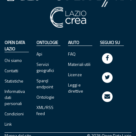
OPEN DATA
ONTOLOGIE
AIUTO
SEGUICI SU
LAZIO
Api
FAQ
Chi siamo
Servizi
Materiali utili
geografici
Contatti
Licenze
Sparql
Statistiche
Leggi e
endpoint
direttive
Informativa
Ontologie
dati
personali
XML/RSS
feed
Condizioni
Link
Mappa del sito
© 2025 Open Data Lazio