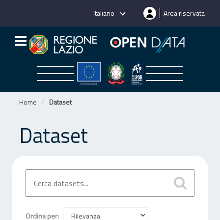
Salta
Italiano
Area riservata
al
contenuto
Home
Dataset
Dataset
Ordina per