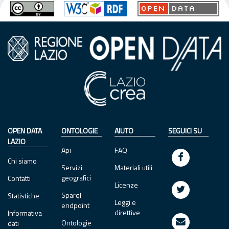
OPEN DATA
ONTOLOGIE
AIUTO
SEGUICI SU
LAZIO
Api
FAQ
Chi siamo
Servizi
Materiali utili
geografici
Contatti
Licenze
Sparql
Statistiche
Leggi e
endpoint
direttive
Informativa
Ontologie
dati