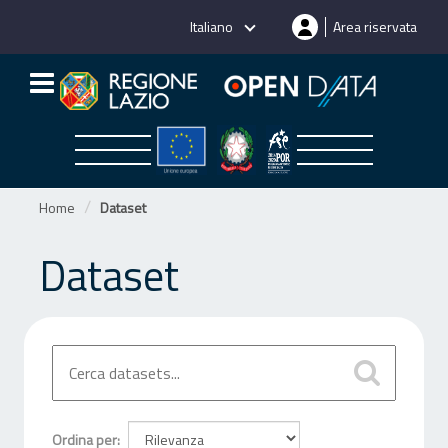
Salta
Italiano
Area riservata
al
contenuto
Home
Dataset
Dataset
Ordina per