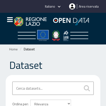
Salta
Italiano
Area riservata
al
contenuto
Home
Dataset
Dataset
Ordina per