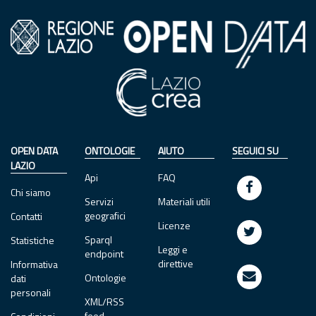
OPEN DATA
ONTOLOGIE
AIUTO
SEGUICI SU
LAZIO
Api
FAQ
Chi siamo
Servizi
Materiali utili
geografici
Contatti
Licenze
Sparql
Statistiche
Leggi e
endpoint
direttive
Informativa
Ontologie
dati
personali
XML/RSS
feed