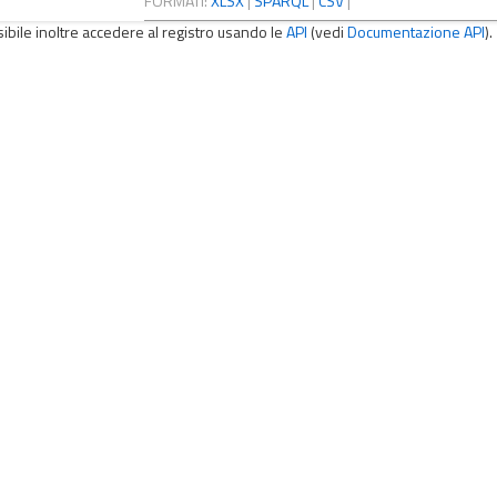
FORMATI:
XLSX
|
SPARQL
|
CSV
|
sibile inoltre accedere al registro usando le
API
(vedi
Documentazione API
).