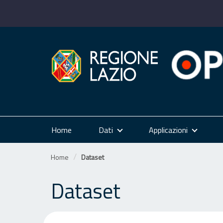
Salta
al
contenuto
Home
Dati
Applicazioni
Home
Dataset
Dataset