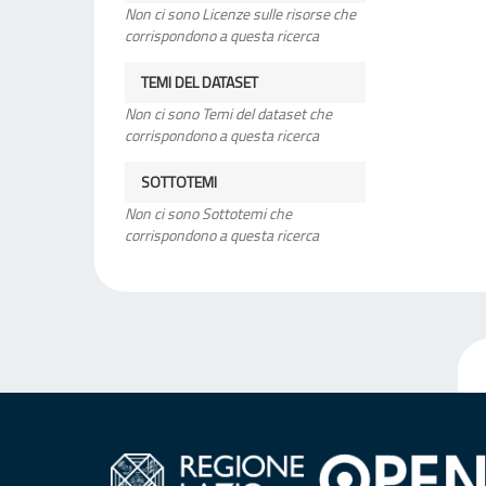
Non ci sono Licenze sulle risorse che
corrispondono a questa ricerca
TEMI DEL DATASET
Non ci sono Temi del dataset che
corrispondono a questa ricerca
SOTTOTEMI
Non ci sono Sottotemi che
corrispondono a questa ricerca