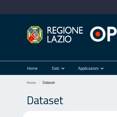
Salta
al
contenuto
Home
Dati
Applicazioni
Home
Dataset
Dataset