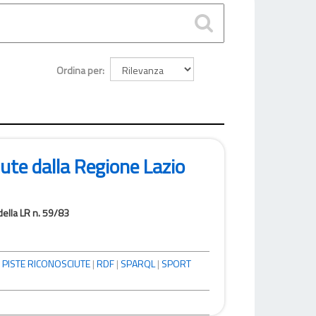
Ordina per
iute dalla Regione Lazio
della LR n. 59/83
|
PISTE RICONOSCIUTE
|
RDF
|
SPARQL
|
SPORT