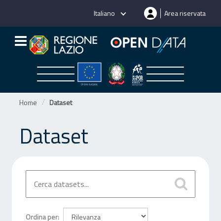
Salta
Italiano
Area riservata
al
contenuto
Home
Dataset
Dataset
Ordina per