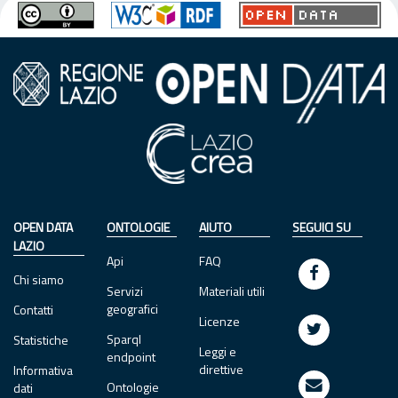
OPEN DATA
ONTOLOGIE
AIUTO
SEGUICI SU
LAZIO
Api
FAQ
Chi siamo
Servizi
Materiali utili
geografici
Contatti
Licenze
Sparql
Statistiche
Leggi e
endpoint
direttive
Informativa
Ontologie
dati