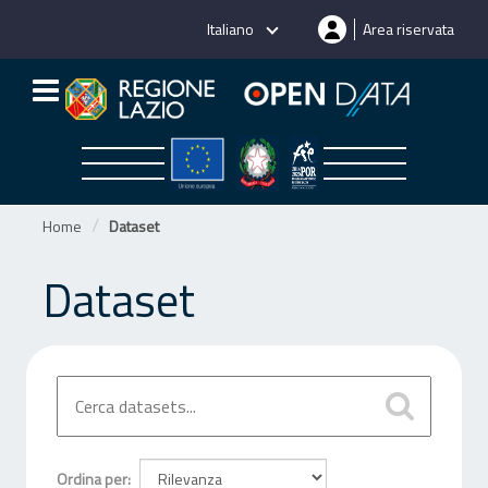
Salta
Italiano
Area riservata
al
contenuto
Home
Dataset
Dataset
Ordina per