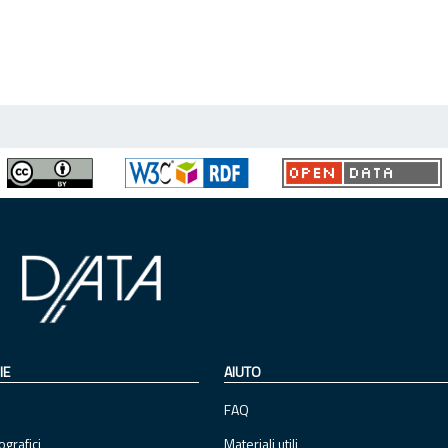
IE
AIUTO
FAQ
ografici
Materiali utili