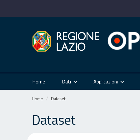
Salta
al
contenuto
Home
Dati
Applicazioni
Home
Dataset
Dataset