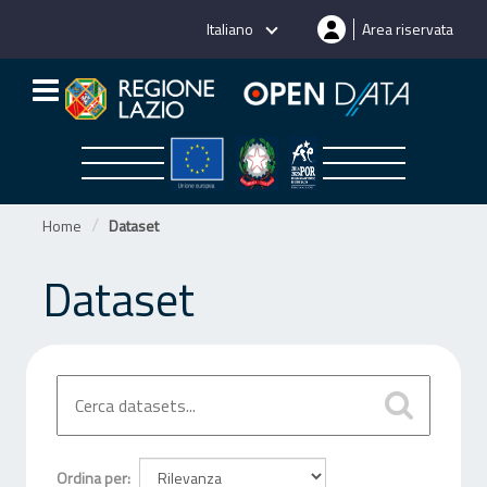
Salta
Italiano
Area riservata
al
contenuto
Home
Dataset
Dataset
Ordina per