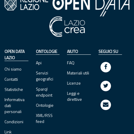
OPEN DATA
ONTOLOGIE
AIUTO
SEGUICI SU
LAZIO
Api
FAQ
Chi siamo
Servizi
Materiali utili
geografici
Contatti
Licenze
Sparql
Statistiche
Leggi e
endpoint
direttive
Informativa
Ontologie
dati
personali
XML/RSS
feed
Condizioni
Link