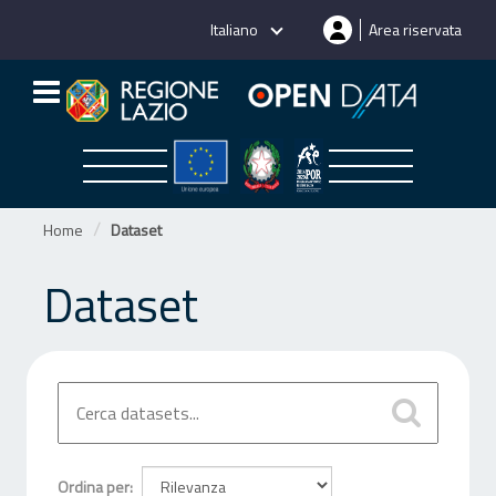
Salta
Italiano
Area riservata
al
contenuto
Home
Dataset
Dataset
Ordina per