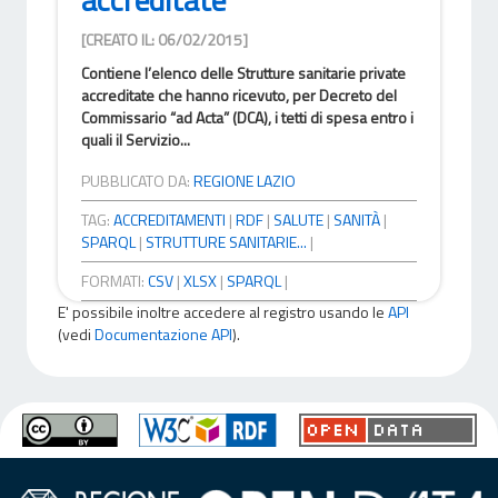
[CREATO IL: 06/02/2015]
Contiene l’elenco delle Strutture sanitarie private
accreditate che hanno ricevuto, per Decreto del
Commissario “ad Acta” (DCA), i tetti di spesa entro i
quali il Servizio...
PUBBLICATO DA:
REGIONE LAZIO
TAG:
ACCREDITAMENTI
|
RDF
|
SALUTE
|
SANITÀ
|
SPARQL
|
STRUTTURE SANITARIE...
|
FORMATI:
CSV
|
XLSX
|
SPARQL
|
E' possibile inoltre accedere al registro usando le
API
(vedi
Documentazione API
).