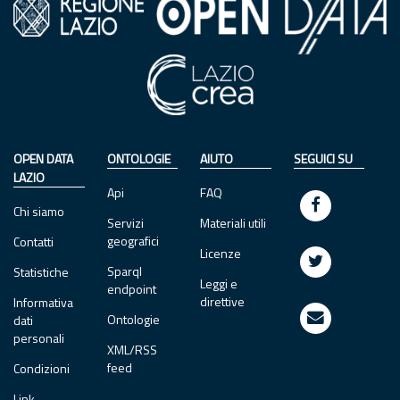
OPEN DATA
ONTOLOGIE
AIUTO
SEGUICI SU
LAZIO
Api
FAQ
Chi siamo
Servizi
Materiali utili
geografici
Contatti
Licenze
Sparql
Statistiche
Leggi e
endpoint
direttive
Informativa
Ontologie
dati
personali
XML/RSS
feed
Condizioni
Link