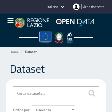
Salta
Italiano
Area riservata
al
contenuto
Home
Dataset
Dataset
Ordina per