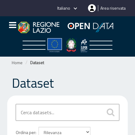
Salta
Italiano
Area riservata
al
contenuto
Home
Dataset
Dataset
Ordina per