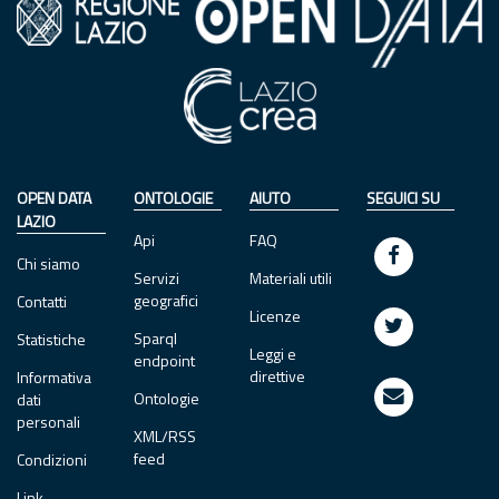
OPEN DATA
ONTOLOGIE
AIUTO
SEGUICI SU
LAZIO
Api
FAQ
Chi siamo
Servizi
Materiali utili
geografici
Contatti
Licenze
Sparql
Statistiche
Leggi e
endpoint
direttive
Informativa
Ontologie
dati
personali
XML/RSS
feed
Condizioni
Link