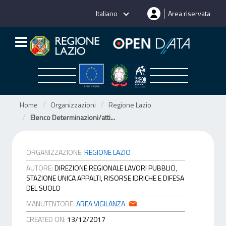
Salta
Italiano
Area riservata
al
contenuto
Home
Organizzazioni
Regione Lazio
Elenco Determinazioni/atti...
ORGANIZZAZIONE:
REGIONE LAZIO
AUTORE:
DIREZIONE REGIONALE LAVORI PUBBLICI,
STAZIONE UNICA APPALTI, RISORSE IDRICHE E DIFESA
DEL SUOLO
MANUTENTORE:
AREA VIGILANZA
CREATED ON:
13/12/2017