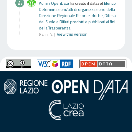
Admin OpenData
ha creato il dataset
Elenco
Determinazioni/atti di organizzazione della
Direzione Regionale Risorse Idriche, Difesa
del Suolo e Rifiuti prodotti e pubblicati ai fini
della Trasparenza
View this version
9 anni fa |