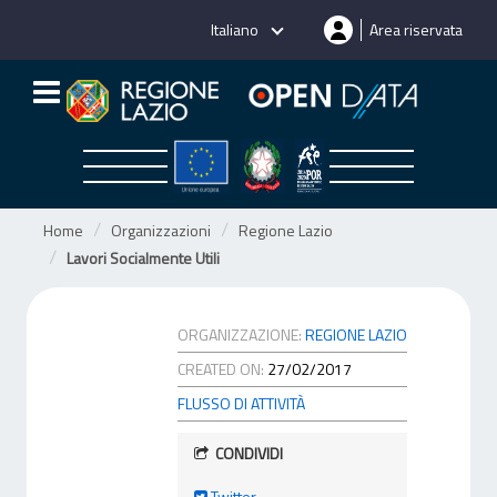
Salta
Italiano
Area riservata
al
contenuto
Home
Organizzazioni
Regione Lazio
Lavori Socialmente Utili
ORGANIZZAZIONE:
REGIONE LAZIO
CREATED ON:
27/02/2017
FLUSSO DI ATTIVITÀ
CONDIVIDI
Twitter