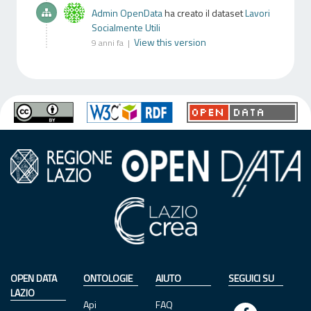
Admin OpenData
ha creato il dataset
Lavori
Socialmente Utili
View this version
9 anni fa |
OPEN DATA
ONTOLOGIE
AIUTO
SEGUICI SU
LAZIO
Api
FAQ