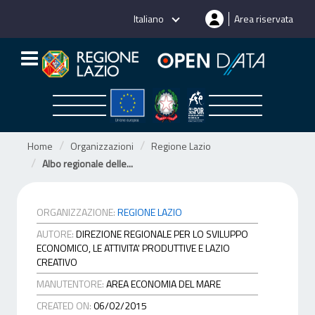
Salta
Italiano
Area riservata
al
contenuto
Home
Organizzazioni
Regione Lazio
Albo regionale delle...
ORGANIZZAZIONE:
REGIONE LAZIO
AUTORE:
DIREZIONE REGIONALE PER LO SVILUPPO
ECONOMICO, LE ATTIVITA' PRODUTTIVE E LAZIO
CREATIVO
MANUTENTORE:
AREA ECONOMIA DEL MARE
CREATED ON:
06/02/2015