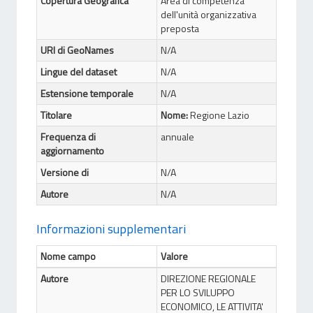
Copertura Geografica
Area di competenza
dell'unità organizzativa
preposta
URI di GeoNames
N/A
Lingue del dataset
N/A
Estensione temporale
N/A
Titolare
Nome:
Regione Lazio
Frequenza di
annuale
aggiornamento
Versione di
N/A
Autore
N/A
Informazioni supplementari
Nome campo
Valore
Autore
DIREZIONE REGIONALE
PER LO SVILUPPO
ECONOMICO, LE ATTIVITA'