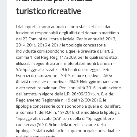
turistico ricreative
I dati riportati sono annuali e sono stati certificati dai
funzionari responsabili degli uffici del demanio marittimo
dei 23 Comuni del litorale laziale. Per le annualità 2013,
2014,2015,2016 e 2017 le tipologie concessorie
individuate corrispondono a quelle previste dall’art. 2,
comma 1, del Reg. Reg. 11/2009, per le quali sono stati
utilizzati i seguenti acronimi: SB: Stabilimenti balneari -
SA: Spiagge attrezzate - PO: Punti di ormeggio - ER:
Esercizi di ristorazione - SR: Strutture ricettive - ARS:
Attività ricreative e sportive - NIAB: Noleggio imbarcazioni
e attrezzature balneari. Per l’annualità 2016, in attuazione
dell’entrata in vigore della L.R. 26/06/2015, n. 8, e del
Regolamento Regionale n. 19 del 12/08/2016, le
tipologie concessorie corrispondono a quelle di cui all’art.
3, comma 1, del R.R. n. 19/2016, che modifica la tipologia
“Spiagge attrezzate (SA)” con quella di “Spiagge libere
con servizi (SLS)”. Ai fini della identificazione della
tipologia è stato valutato lo scopo principale individuabile
nel titolo concessorio.