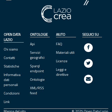
OPEN DATA
ONTOLOGIE
AIUTO
SEGUICI SU
LAZIO
Api
FAQ
Chi siamo
Servizi
Materiali utili
geografici
Contatti
Licenze
Sparql
Statistiche
Leggi e
endpoint
direttive
Informativa
Ontologie
dati
personali
XML/RSS
feed
Condizioni
Link
Mappa del sito
© 2025 Open Data Lazio