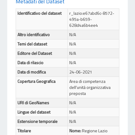
Metadati del Dataset
Identificativo del dataset
r_lazio:e67abd6c-8572-
495a-b659-
628d4a6b4ee4
Altro identificativo
N/A
Temi del dataset
N/A
Editore del Dataset
N/A
Data di rilascio
N/A
Data di modifica
24-06-2021
Copertura Geografica
Area di competenza
dell'unità organizzativa
preposta
URI di GeoNames
N/A
Lingue del dataset
N/A
Estensione temporale
N/A
Titolare
Nome:
Regione Lazio