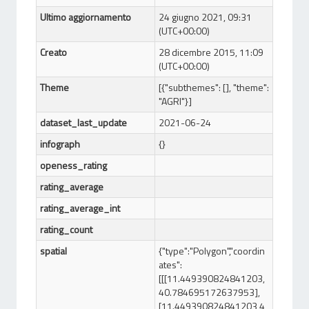
Ultimo aggiornamento
24 giugno 2021, 09:31
(UTC+00:00)
Creato
28 dicembre 2015, 11:09
(UTC+00:00)
Theme
[{"subthemes": [], "theme":
"AGRI"}]
dataset_last_update
2021-06-24
infograph
{}
openess_rating
rating_average
rating_average_int
rating_count
spatial
{"type":"Polygon","coordin
ates":
[[[11.449390824841203,
40.784695172637953],
[11.449390824841203,4