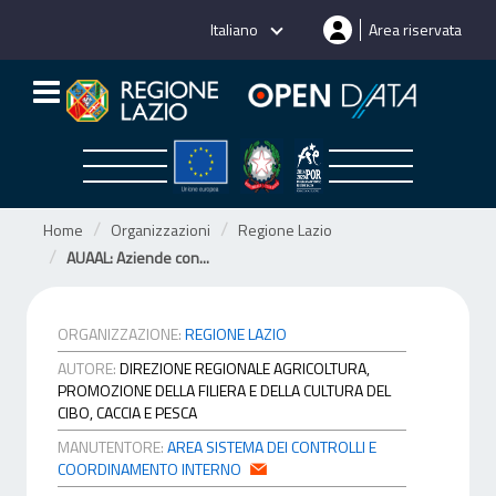
Salta
Italiano
Area riservata
al
contenuto
Home
Organizzazioni
Regione Lazio
AUAAL: Aziende con...
ORGANIZZAZIONE:
REGIONE LAZIO
AUTORE:
DIREZIONE REGIONALE AGRICOLTURA,
PROMOZIONE DELLA FILIERA E DELLA CULTURA DEL
CIBO, CACCIA E PESCA
MANUTENTORE:
AREA SISTEMA DEI CONTROLLI E
COORDINAMENTO INTERNO