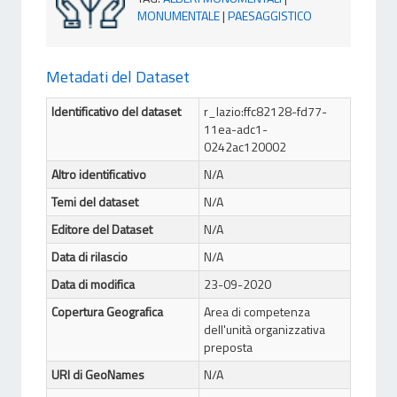
MONUMENTALE
|
PAESAGGISTICO
Metadati del Dataset
Identificativo del dataset
r_lazio:ffc82128-fd77-
11ea-adc1-
0242ac120002
Altro identificativo
N/A
Temi del dataset
N/A
Editore del Dataset
N/A
Data di rilascio
N/A
Data di modifica
23-09-2020
Copertura Geografica
Area di competenza
dell'unità organizzativa
preposta
URI di GeoNames
N/A