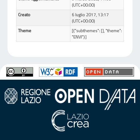
(UTC+00:00)
Creato
6 luglio 2017, 13:17
(UTC+00:00)
Theme
[{"subthemes": [], "theme":
"ENVI"}]