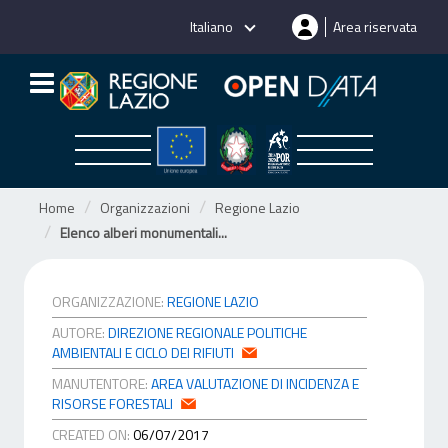
Salta
Italiano
Area riservata
al
contenuto
Home
Organizzazioni
Regione Lazio
Elenco alberi monumentali...
ORGANIZZAZIONE:
REGIONE LAZIO
AUTORE:
DIREZIONE REGIONALE POLITICHE
AMBIENTALI E CICLO DEI RIFIUTI
MANUTENTORE:
AREA VALUTAZIONE DI INCIDENZA E
RISORSE FORESTALI
CREATED ON:
06/07/2017