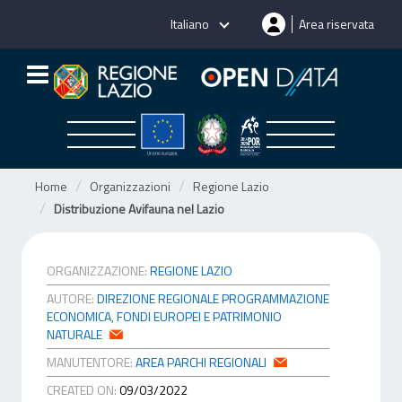
Salta
Italiano
Area riservata
al
contenuto
Home
Organizzazioni
Regione Lazio
Distribuzione Avifauna nel Lazio
ORGANIZZAZIONE:
REGIONE LAZIO
AUTORE:
DIREZIONE REGIONALE PROGRAMMAZIONE
ECONOMICA, FONDI EUROPEI E PATRIMONIO
NATURALE
MANUTENTORE:
AREA PARCHI REGIONALI
CREATED ON:
09/03/2022