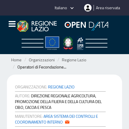
Salta
Italiano
Area riservata
al
contenuto
Home
Organizzazioni
Regione Lazio
Operatori di Fecondazione...
ORGANIZZAZIONE:
REGIONE LAZIO
AUTORE:
DIREZIONE REGIONALE AGRICOLTURA,
PROMOZIONE DELLA FILIERA E DELLA CULTURA DEL
CIBO, CACCIA E PESCA
MANUTENTORE:
AREA SISTEMA DEI CONTROLLI E
COORDINAMENTO INTERNO