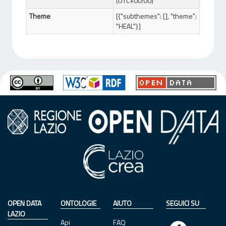
(UTC+00:00)
Theme
[{"subthemes": [], "theme":
"HEAL"}]
OPEN DATA
ONTOLOGIE
AIUTO
SEGUICI SU
LAZIO
Api
FAQ