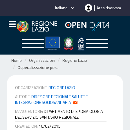
Salta
Italiano
Area riservata
al
contenuto
Home
Organizzazioni
Regione Lazio
Ospedalizzazione per...
ORGANIZZAZIONE:
REGIONE LAZIO
AUTORE:
DIREZIONE REGIONALE SALUTE E
INTEGRAZIONE SOCIOSANITARIA
MANUTENTORE:
DIPARTIMENTO DI EPIDEMIOLOGIA
DEL SERVIZIO SANITARIO REGIONALE
CREATED ON:
10/02/2015