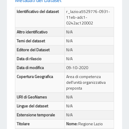
Metadati del Dataset
Identificativo del dataset
r_lazio:a5529776-0931-
11eb-adc1-
0242ac120002
Altro identificativo
N/A
Temi del dataset
N/A
Editore del Dataset
N/A
Data di rilascio
N/A
Data di modifica
09-10-2020
Copertura Geografica
Area di competenza
dell'unità organizzativa
preposta
URI di GeoNames
N/A
Lingue del dataset
N/A
Estensione temporale
N/A
Titolare
Nome:
Regione Lazio