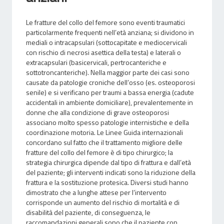
Le fratture del collo del femore sono eventi traumatici
particolarmente frequenti nell’età anziana; si dividono in
mediali o intracapsulari (sottocapitate e mediocervicali
con rischio di necrosi asettica della testa) e laterali o
extracapsulari (basicervicali, pertrocanteriche e
sottotroncanteriche). Nella maggior parte dei casi sono
causate da patologie croniche dell’osso (es. osteoporosi
senile) e si verificano per traumi a bassa energia (cadute
accidentali in ambiente domiciliare), prevalentemente in
donne che alla condizione di grave osteoporosi
associano molto spesso patologie internistiche e della
coordinazione motoria. Le Linee Guida internazionali
concordano sul fatto che il trattamento migliore delle
fratture del collo del femore è di tipo chirurgico; la
strategia chirurgica dipende dal tipo di frattura e dall’età
del paziente; gli interventi indicati sono la riduzione della
frattura e la sostituzione protesica. Diversi studi hanno
dimostrato che a lunghe attese per l’intervento
corrisponde un aumento del rischio di mortalità e di
disabilità del paziente, di conseguenza, le
raccomandazioni generali sono che il paziente con