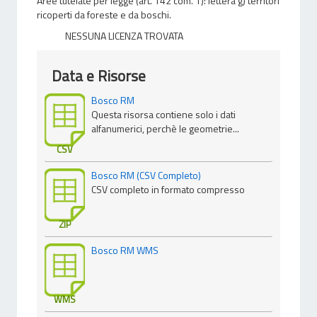
Aree tutelate per legge (art. 142 com. 1): lettera g) territori
ricoperti da foreste e da boschi.
NESSUNA LICENZA TROVATA
Data e Risorse
Bosco RM
Questa risorsa contiene solo i dati
alfanumerici, perchè le geometrie...
CSV
Bosco RM (CSV Completo)
CSV completo in formato compresso
ZIP
Bosco RM WMS
WMS