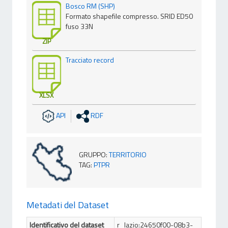
Bosco RM (SHP)
Formato shapefile compresso. SRID ED50
fuso 33N
ZIP
Tracciato record
XLSX
API
RDF
GRUPPO
:
TERRITORIO
TAG
:
PTPR
Metadati del Dataset
Identificativo del dataset
r_lazio:24650f00-08b3-