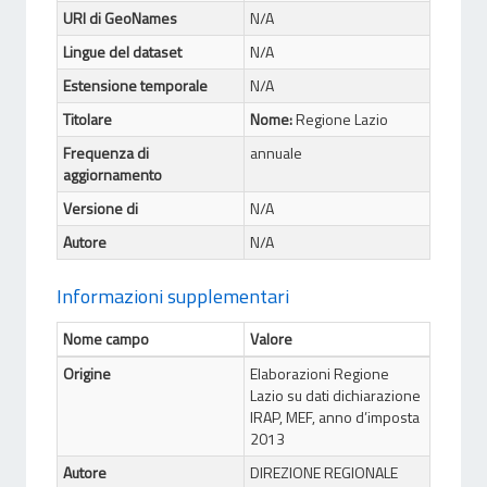
URI di GeoNames
N/A
Lingue del dataset
N/A
Estensione temporale
N/A
Titolare
Nome:
Regione Lazio
Frequenza di
annuale
aggiornamento
Versione di
N/A
Autore
N/A
Informazioni supplementari
Nome campo
Valore
Origine
Elaborazioni Regione
Lazio su dati dichiarazione
IRAP, MEF, anno d’imposta
2013
Autore
DIREZIONE REGIONALE