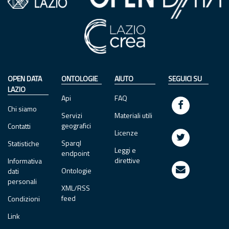
OPEN DATA
ONTOLOGIE
AIUTO
SEGUICI SU
LAZIO
Api
FAQ
Chi siamo
Servizi
Materiali utili
geografici
Contatti
Licenze
Sparql
Statistiche
Leggi e
endpoint
direttive
Informativa
Ontologie
dati
personali
XML/RSS
feed
Condizioni
Link