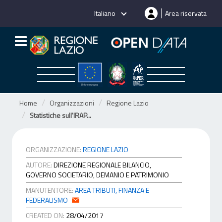
Salta
Italiano
Area riservata
al
contenuto
Home
Organizzazioni
Regione Lazio
Statistiche sull'IRAP...
ORGANIZZAZIONE:
REGIONE LAZIO
AUTORE:
DIREZIONE REGIONALE BILANCIO,
GOVERNO SOCIETARIO, DEMANIO E PATRIMONIO
MANUTENTORE:
AREA TRIBUTI, FINANZA E
FEDERALISMO
CREATED ON:
28/04/2017