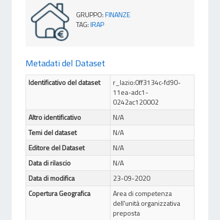
GRUPPO
:
FINANZE
TAG
:
IRAP
Metadati del Dataset
Identificativo del dataset
r_lazio:0ff3134c-fd90-
11ea-adc1-
0242ac120002
Altro identificativo
N/A
Temi del dataset
N/A
Editore del Dataset
N/A
Data di rilascio
N/A
Data di modifica
23-09-2020
Copertura Geografica
Area di competenza
dell'unità organizzativa
preposta