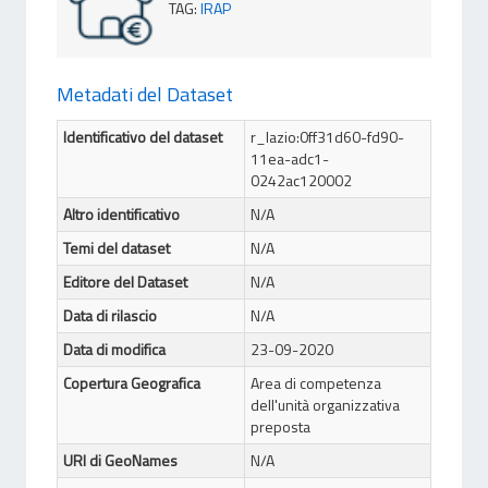
TAG
:
IRAP
Metadati del Dataset
Identificativo del dataset
r_lazio:0ff31d60-fd90-
11ea-adc1-
0242ac120002
Altro identificativo
N/A
Temi del dataset
N/A
Editore del Dataset
N/A
Data di rilascio
N/A
Data di modifica
23-09-2020
Copertura Geografica
Area di competenza
dell'unità organizzativa
preposta
URI di GeoNames
N/A