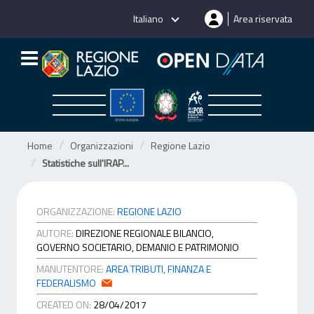
Salta
Italiano
Area riservata
al
contenuto
Home
Organizzazioni
Regione Lazio
Statistiche sull'IRAP...
ORGANIZZAZIONE:
REGIONE LAZIO
AUTORE:
DIREZIONE REGIONALE BILANCIO,
GOVERNO SOCIETARIO, DEMANIO E PATRIMONIO
MANUTENTORE:
AREA TRIBUTI, FINANZA E
FEDERALISMO
CREATED ON:
28/04/2017