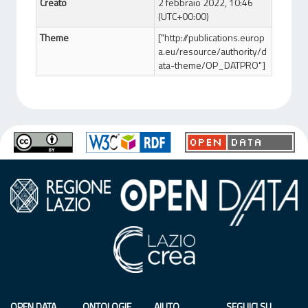
Creato
2 febbraio 2022, 10:46
(UTC+00:00)
Theme
["http://publications.europ
a.eu/resource/authority/d
ata-theme/OP_DATPRO"]
OPEN DATA
ONTOLOGIE
AIUTO
SEGUICI SU