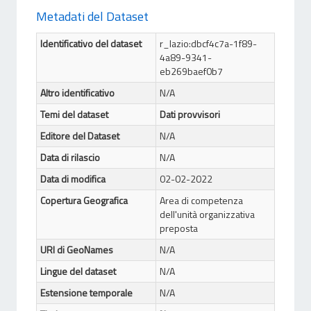
Metadati del Dataset
Identificativo del dataset
r_lazio:dbcf4c7a-1f89-
4a89-9341-
eb269baef0b7
Altro identificativo
N/A
Temi del dataset
Dati provvisori
Editore del Dataset
N/A
Data di rilascio
N/A
Data di modifica
02-02-2022
Copertura Geografica
Area di competenza
dell'unità organizzativa
preposta
URI di GeoNames
N/A
Lingue del dataset
N/A
Estensione temporale
N/A