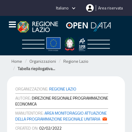
Salta
Italiano
Area riservata
al
contenuto
Home
Organizzazioni
Regione Lazio
Tabella riepilogativa...
ORGANIZZAZIONE:
REGIONE LAZIO
AUTORE:
DIREZIONE REGIONALE PROGRAMMAZIONE
ECONOMICA
MANUTENTORE:
AREA MONITORAGGIO ATTUAZIONE
DELLA PROGRAMMAZIONE REGIONALE UNITARIA
CREATED ON:
02/02/2022