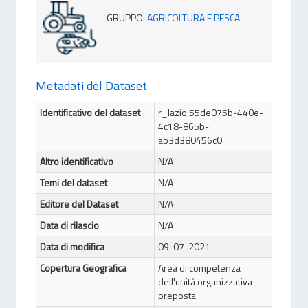
GRUPPO
:
AGRICOLTURA E PESCA
Metadati del Dataset
Identificativo del dataset
r_lazio:55de075b-440e-
4c18-865b-
ab3d380456c0
Altro identificativo
N/A
Temi del dataset
N/A
Editore del Dataset
N/A
Data di rilascio
N/A
Data di modifica
09-07-2021
Copertura Geografica
Area di competenza
dell'unità organizzativa
preposta