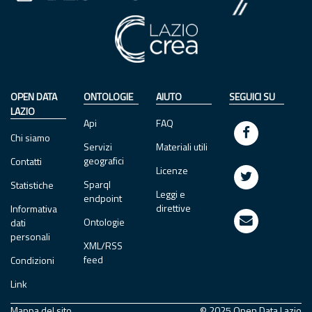
OPEN DATA
ONTOLOGIE
AIUTO
SEGUICI SU
LAZIO
Api
FAQ
Chi siamo
Servizi
Materiali utili
geografici
Contatti
Licenze
Sparql
Statistiche
Leggi e
endpoint
direttive
Informativa
Ontologie
dati
personali
XML/RSS
feed
Condizioni
Link
Mappa del sito
© 2025 Open Data Lazio