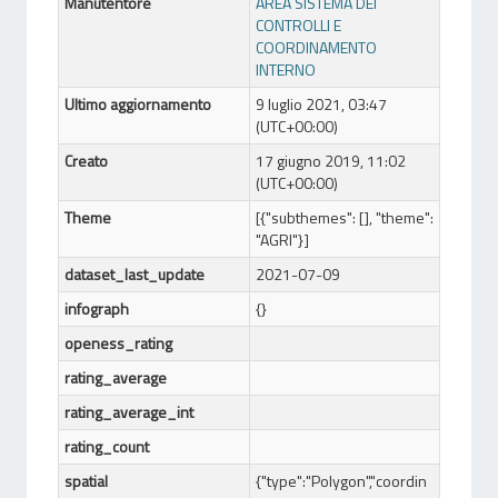
Manutentore
AREA SISTEMA DEI
CONTROLLI E
COORDINAMENTO
INTERNO
Ultimo aggiornamento
9 luglio 2021, 03:47
(UTC+00:00)
Creato
17 giugno 2019, 11:02
(UTC+00:00)
Theme
[{"subthemes": [], "theme":
"AGRI"}]
dataset_last_update
2021-07-09
infograph
{}
openess_rating
rating_average
rating_average_int
rating_count
spatial
{"type":"Polygon","coordin