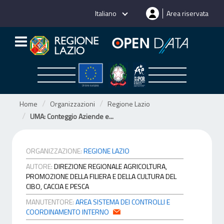
Salta
Italiano
Area riservata
al
contenuto
Home
Organizzazioni
Regione Lazio
UMA: Conteggio Aziende e...
ORGANIZZAZIONE:
REGIONE LAZIO
AUTORE:
DIREZIONE REGIONALE AGRICOLTURA,
PROMOZIONE DELLA FILIERA E DELLA CULTURA DEL
CIBO, CACCIA E PESCA
MANUTENTORE:
AREA SISTEMA DEI CONTROLLI E
COORDINAMENTO INTERNO