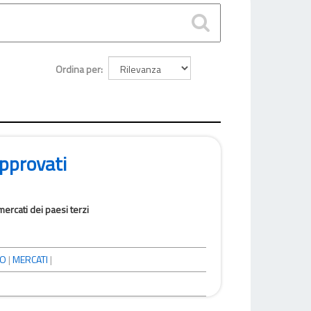
Ordina per
pprovati
rcati dei paesi terzi
NO
|
MERCATI
|