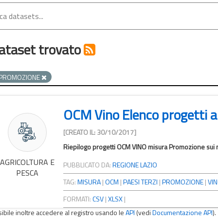
ataset trovato
PROMOZIONE
OCM Vino Elenco progetti a
[CREATO IL: 30/10/2017]
Riepilogo progetti OCM VINO misura Promozione sui me
AGRICOLTURA E
PUBBLICATO DA:
REGIONE LAZIO
PESCA
TAG:
MISURA
|
OCM
|
PAESI TERZI
|
PROMOZIONE
|
VI
FORMATI:
CSV
|
XLSX
|
sibile inoltre accedere al registro usando le
API
(vedi
Documentazione API
).