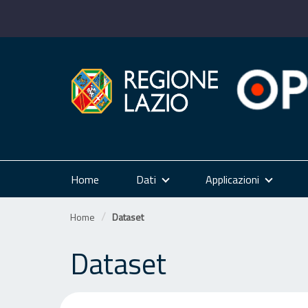
Salta
al
contenuto
Home
Dati
Applicazioni
Home
Dataset
Dataset