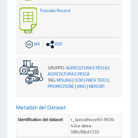
Tracciato Record
XLSX
API
RDF
GRUPPO
:
AGRICOLTURA E PESCA
|
AGRICOLTURA E PESCA
TAG
:
MISURA
|
OCM
|
PAESI TERZI
|
PROMOZIONE
|
VINO
|
MERCATI
Metadati del Dataset
Identificativo del dataset
r_lazio:bfecce93-9926-
42ca-abea-
585c98cd7232