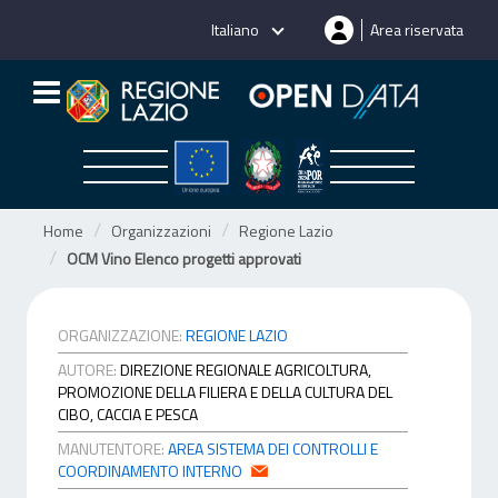
Salta
Italiano
Area riservata
al
contenuto
Home
Organizzazioni
Regione Lazio
OCM Vino Elenco progetti approvati
ORGANIZZAZIONE:
REGIONE LAZIO
AUTORE:
DIREZIONE REGIONALE AGRICOLTURA,
PROMOZIONE DELLA FILIERA E DELLA CULTURA DEL
CIBO, CACCIA E PESCA
MANUTENTORE:
AREA SISTEMA DEI CONTROLLI E
COORDINAMENTO INTERNO