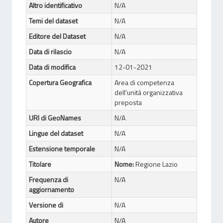
Altro identificativo
N/A
Temi del dataset
N/A
Editore del Dataset
N/A
Data di rilascio
N/A
Data di modifica
12-01-2021
Copertura Geografica
Area di competenza
dell'unità organizzativa
preposta
URI di GeoNames
N/A
Lingue del dataset
N/A
Estensione temporale
N/A
Titolare
Nome:
Regione Lazio
Frequenza di
N/A
aggiornamento
Versione di
N/A
Autore
N/A