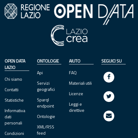
OPEN DATA
ONTOLOGIE
AIUTO
SEGUICI SU
LAZIO
Api
FAQ
Chi siamo
Servizi
Materiali utili
geografici
Contatti
Licenze
Sparql
Statistiche
Leggi e
endpoint
direttive
Informativa
Ontologie
dati
personali
XML/RSS
feed
Condizioni