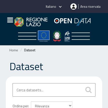
Salta
Italiano
Area riservata
al
contenuto
Home
Dataset
Dataset
Ordina per