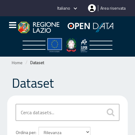
Salta
Italiano
Area riservata
al
contenuto
Home
Dataset
Dataset
Ordina per