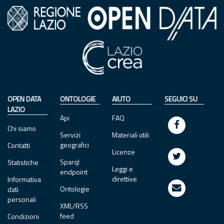
OPEN DATA
ONTOLOGIE
AIUTO
SEGUICI SU
LAZIO
Api
FAQ
Chi siamo
Servizi
Materiali utili
geografici
Contatti
Licenze
Sparql
Statistiche
Leggi e
endpoint
direttive
Informativa
Ontologie
dati
personali
XML/RSS
feed
Condizioni