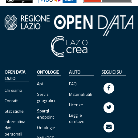
OPEN DATA
ONTOLOGIE
AIUTO
SEGUICI SU
LAZIO
Api
FAQ
Chi siamo
Servizi
Materiali utili
geografici
Contatti
Licenze
Sparql
Statistiche
Leggi e
endpoint
direttive
Informativa
Ontologie
dati
personali
XML/RSS