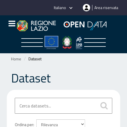
Salta
Italiano
Area riservata
al
contenuto
Home
Dataset
Dataset
Ordina per