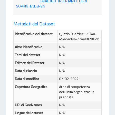
CATALOGO
|
INVENTARIO
|
LIBRI
|
SOPRINTENDENZA
Metadati del Dataset
Identificativo del dataset
r_lazio:05efdec5-134a-
45ec-ad86-dcae0f09f8db
Altro identificativo
N/A
Temi del dataset
N/A
Editore del Dataset
N/A
Data di rilascio
N/A
Data di modifica
07-02-2022
Copertura Geografica
Area di competenza
dell'unità organizzativa
preposta
URI di GeoNames
N/A
Lingue del dataset
N/A