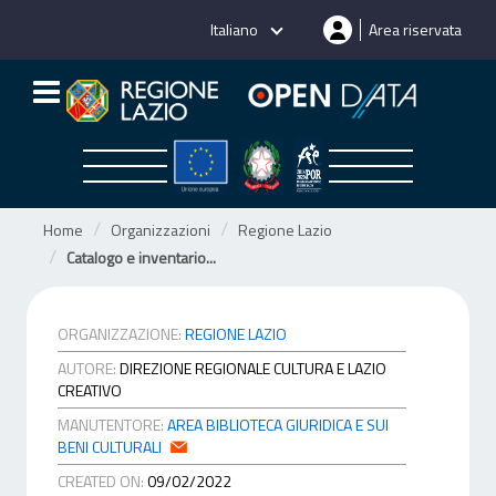
Salta
Italiano
Area riservata
al
contenuto
Home
Organizzazioni
Regione Lazio
Catalogo e inventario...
ORGANIZZAZIONE:
REGIONE LAZIO
AUTORE:
DIREZIONE REGIONALE CULTURA E LAZIO
CREATIVO
MANUTENTORE:
AREA BIBLIOTECA GIURIDICA E SUI
BENI CULTURALI
CREATED ON:
09/02/2022