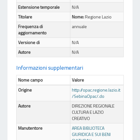
Estensione temporale
N/A
Titolare
Nome:
Regione Lazio
Frequenza di
annuale
aggiornamento
Versione di
N/A
Autore
N/A
Informazioni supplementari
Nome campo
Valore
Origine
http://opac.regione.lazio.it
/SebinaOpac/.do
Autore
DIREZIONE REGIONALE
CULTURA E LAZIO
CREATIVO
Manutentore
AREA BIBLIOTECA
GIURIDICA E SUI BENI