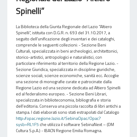
Spinelli”
La Biblioteca della Giunta Regionale del Lazio “Altiero
Spinelli”, istituita con D.G.R. n. 693 del 31.10.2017, a
seguito dell’unificazione degli inventari e dei cataloghi,
comprende le seguenti collezioni: - Sezione Beni
Culturali, specializzata in beni archeologici, architettonici,
storico-artistici, antropologici e naturalistici, con
particolare riferimento al territorio della Regione Lazio. -
Sezione Giuridica, specializzata in discipline giuridiche,
scienze sociali, scienze economiche, sanità ecc. Accoglie
una sezione di monografie curate e patrocinate dalla
Regione Lazio ed una sezione dedicata ad Altiero Spinelli
ed al federalismo europeo. - Sezione Beni Librari,
specializzata in biblioteconomia, bibliografia e storia
dell'editoria. Conserva una piccola raccolta di libri antichi a
stampa. I dati elaborati sono stati estrapolati dal Catalogo
http://opac.regione.lazio.it/SebinaOpac/Opac?
sysb=RL1F5
che utilizza il software SebinaNext – (DM
Cultura S.p.A.) - IBACN Regione Emilia Romagna.