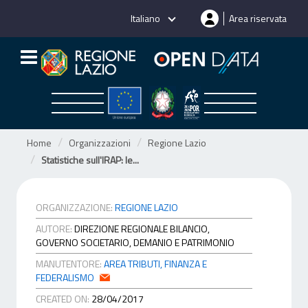
Salta
Italiano
Area riservata
al
contenuto
Home
Organizzazioni
Regione Lazio
Statistiche sull'IRAP: le...
ORGANIZZAZIONE:
REGIONE LAZIO
AUTORE:
DIREZIONE REGIONALE BILANCIO,
GOVERNO SOCIETARIO, DEMANIO E PATRIMONIO
MANUTENTORE:
AREA TRIBUTI, FINANZA E
FEDERALISMO
CREATED ON:
28/04/2017