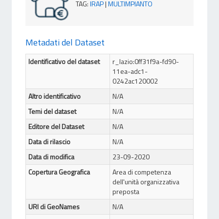
TAG
:
IRAP
|
MULTIMPIANTO
Metadati del Dataset
Identificativo del dataset
r_lazio:0ff31f9a-fd90-
11ea-adc1-
0242ac120002
Altro identificativo
N/A
Temi del dataset
N/A
Editore del Dataset
N/A
Data di rilascio
N/A
Data di modifica
23-09-2020
Copertura Geografica
Area di competenza
dell'unità organizzativa
preposta
URI di GeoNames
N/A