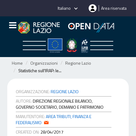
Salta
Italiano
Area riservata
al
contenuto
Home
Organizzazioni
Regione Lazio
Statistiche sull'IRAP: le...
ORGANIZZAZIONE:
REGIONE LAZIO
AUTORE:
DIREZIONE REGIONALE BILANCIO,
GOVERNO SOCIETARIO, DEMANIO E PATRIMONIO
MANUTENTORE:
AREA TRIBUTI, FINANZA E
FEDERALISMO
CREATED ON:
28/04/2017