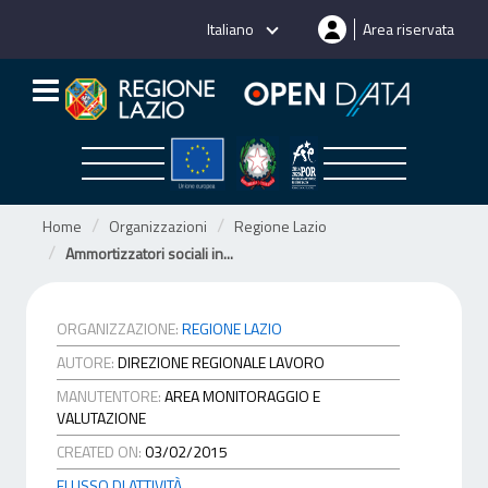
Salta
Italiano
Area riservata
al
contenuto
Home
Organizzazioni
Regione Lazio
Ammortizzatori sociali in...
ORGANIZZAZIONE:
REGIONE LAZIO
AUTORE:
DIREZIONE REGIONALE LAVORO
MANUTENTORE:
AREA MONITORAGGIO E
VALUTAZIONE
CREATED ON:
03/02/2015
FLUSSO DI ATTIVITÀ