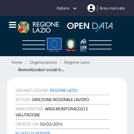
Salta
Italiano
Area riservata
al
contenuto
Home
Organizzazioni
Regione Lazio
Ammortizzatori sociali in...
ORGANIZZAZIONE:
REGIONE LAZIO
AUTORE:
DIREZIONE REGIONALE LAVORO
MANUTENTORE:
AREA MONITORAGGIO E
VALUTAZIONE
CREATED ON:
03/02/2015
FLUSSO DI ATTIVITÀ