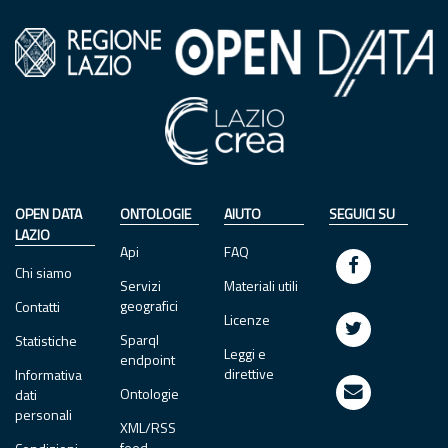
OPEN DATA
ONTOLOGIE
AIUTO
SEGUICI SU
LAZIO
Api
FAQ
Chi siamo
Servizi
Materiali utili
geografici
Contatti
Licenze
Sparql
Statistiche
Leggi e
endpoint
direttive
Informativa
Ontologie
dati
personali
XML/RSS
feed