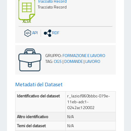
Tracciato Record
Tracciato Record
XLSX
API
RDF
GRUPPO
:
FORMAZIONE E LAVORO
TAG
:
CIGS
|
DOMANDE
|
LAVORO
Metadati del Dataset
Identificativo del dataset
r_lazio:f860bbbc-079e-
11eb-adc1-
0242ac120002
Altro identificativo
N/A
Temi del dataset
N/A