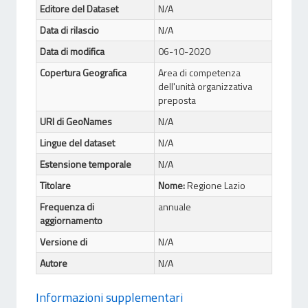
Editore del Dataset
N/A
Data di rilascio
N/A
Data di modifica
06-10-2020
Copertura Geografica
Area di competenza
dell'unità organizzativa
preposta
URI di GeoNames
N/A
Lingue del dataset
N/A
Estensione temporale
N/A
Titolare
Nome:
Regione Lazio
Frequenza di
annuale
aggiornamento
Versione di
N/A
Autore
N/A
Informazioni supplementari