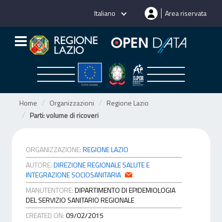
Salta
Italiano
Area riservata
al
contenuto
Home
Organizzazioni
Regione Lazio
Parti: volume di ricoveri
ORGANIZZAZIONE:
REGIONE LAZIO
AUTORE:
DIREZIONE REGIONALE SALUTE E
INTEGRAZIONE SOCIOSANITARIA
MANUTENTORE:
DIPARTIMENTO DI EPIDEMIOLOGIA
DEL SERVIZIO SANITARIO REGIONALE
CREATED ON:
09/02/2015