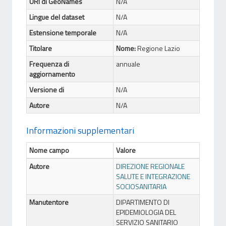
URI di GeoNames
N/A
Lingue del dataset
N/A
Estensione temporale
N/A
Titolare
Nome:
Regione Lazio
Frequenza di
annuale
aggiornamento
Versione di
N/A
Autore
N/A
Informazioni supplementari
Nome campo
Valore
Autore
DIREZIONE REGIONALE
SALUTE E INTEGRAZIONE
SOCIOSANITARIA
Manutentore
DIPARTIMENTO DI
EPIDEMIOLOGIA DEL
SERVIZIO SANITARIO