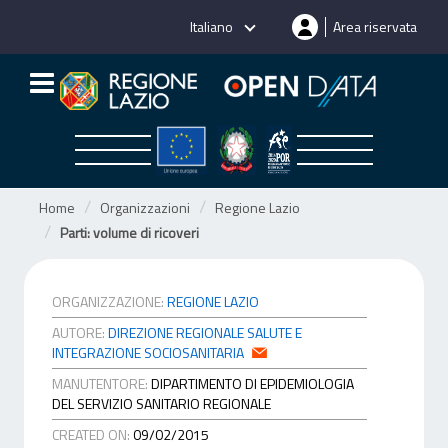
Salta
Italiano
Area riservata
al
contenuto
Home
Organizzazioni
Regione Lazio
Parti: volume di ricoveri
ORGANIZZAZIONE:
REGIONE LAZIO
AUTORE:
DIREZIONE REGIONALE SALUTE E
INTEGRAZIONE SOCIOSANITARIA
MANUTENTORE:
DIPARTIMENTO DI EPIDEMIOLOGIA
DEL SERVIZIO SANITARIO REGIONALE
CREATED ON:
09/02/2015