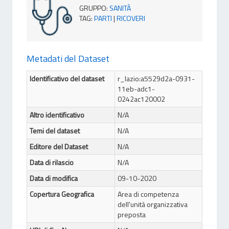
GRUPPO
:
SANITÀ
TAG
:
PARTI
|
RICOVERI
Metadati del Dataset
Identificativo del dataset
r_lazio:a5529d2a-0931-
11eb-adc1-
0242ac120002
Altro identificativo
N/A
Temi del dataset
N/A
Editore del Dataset
N/A
Data di rilascio
N/A
Data di modifica
09-10-2020
Copertura Geografica
Area di competenza
dell'unità organizzativa
preposta