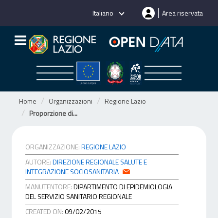
Salta
Italiano
Area riservata
al
contenuto
Home
Organizzazioni
Regione Lazio
Proporzione di...
ORGANIZZAZIONE:
REGIONE LAZIO
AUTORE:
DIREZIONE REGIONALE SALUTE E
INTEGRAZIONE SOCIOSANITARIA
MANUTENTORE:
DIPARTIMENTO DI EPIDEMIOLOGIA
DEL SERVIZIO SANITARIO REGIONALE
CREATED ON:
09/02/2015