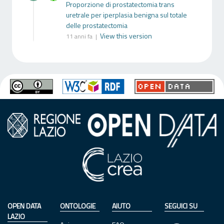
Proporzione di prostatectomia trans
uretrale per iperplasia benigna sul totale
delle prostatectomia
View this version
11 anni fa |
OPEN DATA
ONTOLOGIE
AIUTO
SEGUICI SU
LAZIO