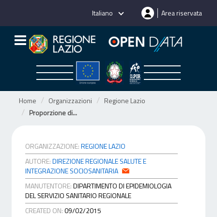
Salta
Italiano
Area riservata
al
contenuto
Home
Organizzazioni
Regione Lazio
Proporzione di...
ORGANIZZAZIONE:
REGIONE LAZIO
AUTORE:
DIREZIONE REGIONALE SALUTE E
INTEGRAZIONE SOCIOSANITARIA
MANUTENTORE:
DIPARTIMENTO DI EPIDEMIOLOGIA
DEL SERVIZIO SANITARIO REGIONALE
CREATED ON:
09/02/2015