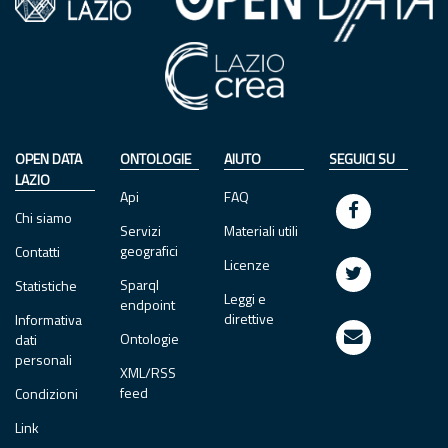
OPEN DATA
ONTOLOGIE
AIUTO
SEGUICI SU
LAZIO
Api
FAQ
Chi siamo
Servizi
Materiali utili
geografici
Contatti
Licenze
Sparql
Statistiche
Leggi e
endpoint
direttive
Informativa
Ontologie
dati
personali
XML/RSS
feed
Condizioni
Link