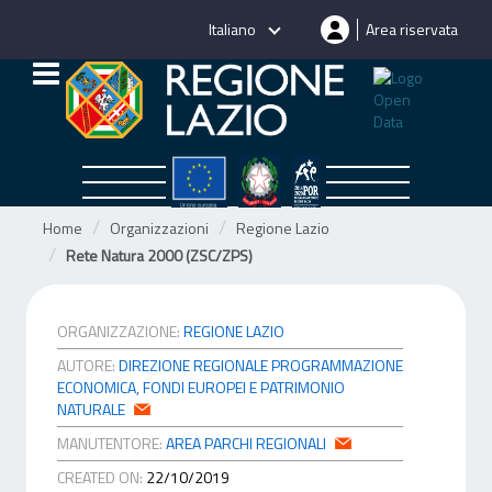
Salta
Italiano
Area riservata
al
contenuto
Home
Organizzazioni
Regione Lazio
Rete Natura 2000 (ZSC/ZPS)
ORGANIZZAZIONE:
REGIONE LAZIO
AUTORE:
DIREZIONE REGIONALE PROGRAMMAZIONE
ECONOMICA, FONDI EUROPEI E PATRIMONIO
NATURALE
MANUTENTORE:
AREA PARCHI REGIONALI
CREATED ON:
22/10/2019