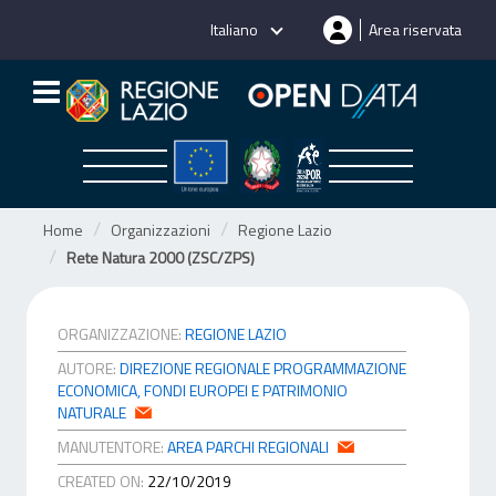
Salta
Italiano
Area riservata
al
contenuto
Home
Organizzazioni
Regione Lazio
Rete Natura 2000 (ZSC/ZPS)
ORGANIZZAZIONE:
REGIONE LAZIO
AUTORE:
DIREZIONE REGIONALE PROGRAMMAZIONE
ECONOMICA, FONDI EUROPEI E PATRIMONIO
NATURALE
MANUTENTORE:
AREA PARCHI REGIONALI
CREATED ON:
22/10/2019