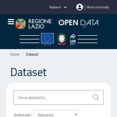
Salta
Italiano
Area riservata
al
contenuto
Home
Dataset
Dataset
Ordina per