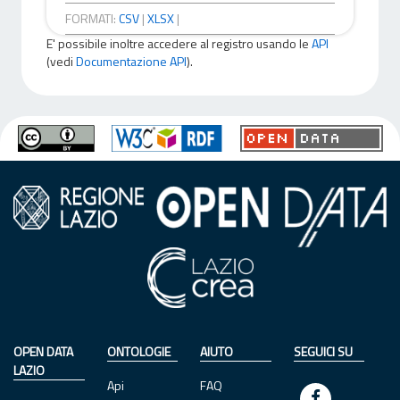
FORMATI:
CSV
|
XLSX
|
E' possibile inoltre accedere al registro usando le
API
(vedi
Documentazione API
).
OPEN DATA
ONTOLOGIE
AIUTO
SEGUICI SU
LAZIO
Api
FAQ