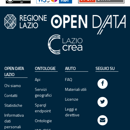
OPEN DATA
ONTOLOGIE
AIUTO
SEGUICI SU
LAZIO
Api
FAQ
Chi siamo
Servizi
Materiali utili
geografici
Contatti
Licenze
Sparql
Statistiche
Leggi e
endpoint
direttive
Informativa
Ontologie
dati
personali