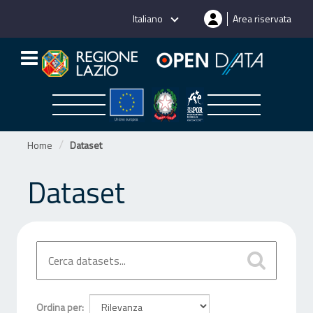
Salta
Italiano
Area riservata
al
contenuto
Home
Dataset
Dataset
Ordina per